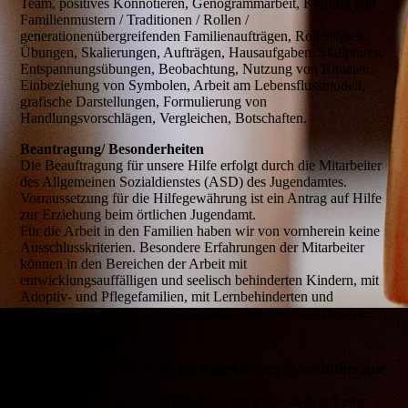
Team, positives Konnotieren, Genogrammarbeit, Klärung von
Familienmustern / Traditionen / Rollen /
generationenübergreifenden Familienaufträgen, Rollenspiele,
Übungen, Skalierungen, Aufträgen, Hausaufgaben, Skulpturen,
Entspannungsübungen, Beobachtung, Nutzung von Ritualen,
Einbeziehung von Symbolen, Arbeit am Lebensflussmodell,
grafische Darstellungen, Formulierung von
Handlungsvorschlägen, Vergleichen, Botschaften.
Beantragung/ Besonderheiten
Die Beauftragung für unsere Hilfe erfolgt durch die Mitarbeiter
des Allgemeinen Sozialdienstes (ASD) des Jugendamtes.
Vorraussetzung für die Hilfegewährung ist ein Antrag auf Hilfe
zur Erziehung beim örtlichen Jugendamt.
Für die Arbeit in den Familien haben wir von vornherein keine
Ausschlusskriterien. Besondere Erfahrungen der Mitarbeiter
können in den Bereichen der Arbeit mit
entwicklungsauffälligen und seelisch behinderten Kindern, mit
Adoptiv- und Pflegefamilien, mit Lernbehinderten und
Jugendlichen in geförderten Ausbildungen und mit Migranten
eingebracht werden.
Begleitende Familienhilfe bei Angehörigen in Suchttherapie
Ein spezielles Angebot für Familien und Paare in denen eine