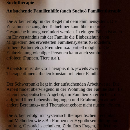
Suchttherapie
Aufsuchende Familienhilfe (auch Sucht-) Familientherapie
Die Arbeit erfolgt in der Regel mit dem Familiensystem. Die
Zusammensetzung der Teilnehmer kann über mehrere
Gespräche hinweg verändert werden. In einigen Fällen ist auch
im Einverständnis mit der Familie die Einbeziehung von
Mitgliedern des erweiterten Familiensystems (Großeltern,
frühere Partner etc.), Freunden u.a. partiell möglich. Die
Einbeziehung wichtiger Personen kann auch symbolisch
erfolgen (Puppen, Tiere u.a.).
Arbeitsform ist die Co-Therapie, d.h. jeweils zwei
TherapeutInnen arbeiten konstant mit einer Familie.
Der Schwerpunkt liegt in der aufsuchenden Arbeitsweise. Die
Arbeit findet überwiegend in der Wohnung der Familie statt. Es
ist ein therapeutisches Angebot, um Familien zu erreichen, die
aufgrund ihrer Lebensbedingungen und Erfahrungen aktuell
andere Beratungs- und Therapieangebote nicht nutzen können.
Die Arbeit erfolgt mit systemisch-therapeutischen Techniken
und Methoden wie z.B.: Formen der Hypothesenbildung und -
prüfung, Gesprächstechniken, Zirkuläres Fragen, Reflecting-